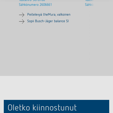
Sähkönumero
2606661
Sähkönumero
2606
Peitelevyä theMura, valkoinen
Sopii Busch-Jäger balance SI
Oletko kiinnostunut