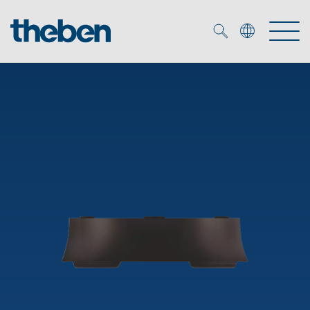
Merkzettel (
0
)
Tuotteet
OEM
KNX
Ratkaisuja
Smart Home
OEM ratkaisuja
DALI
Palvelu
KNX-järjestelmät
Läsnäolo- ja liiketunnistimet
Yritys
Liike- ja läsnäolotunnistimet
Mediakirjasto
LED valaisin