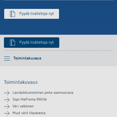
Pyydä lisätietoja nyt
Pyydä lisätietoja nyt
Ole hyvä ja valitse
Toimintakuvaus
Toimintakuvaus
Toimintakuvaus
Lataukset
Läsnäolotunnistimen pinta-asennusrasia
Samanlaisia tuotteita
Sopii thePrema KNX:lle
Väri: valkoinen
Muut värit tilauksesta