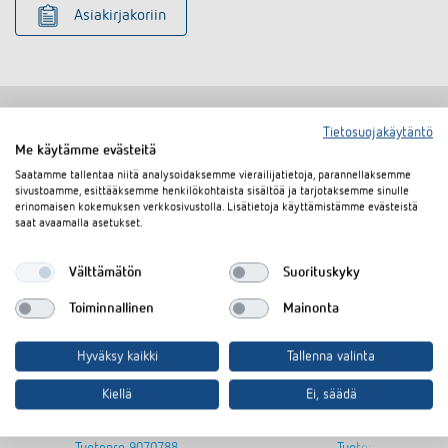
Asiakirjakoriin
Tietosuojakäytäntö
Me käytämme evästeitä
Samanlaisia tuotteita
Saatamme tallentaa niitä analysoidaksemme vierailijatietoja, parannellaksemme
sivustoamme, esittääksemme henkilökohtaista sisältöä ja tarjotaksemme sinulle
erinomaisen kokemuksen verkkosivustolla. Lisätietoja käyttämistämme evästeistä
saat avaamalla asetukset.
Välttämätön
Suorituskyky
Toiminnallinen
Mainonta
Hyväksy kaikki
Tallenna valinta
Kiellä
Ei, säädä
Adapter frame 45A BJBSI WH
Adapter fram
Tuotenro
9070788
Tuotenro
9070754