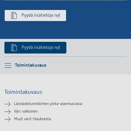
Pyydä lisätietoja nyt
Pyydä lisätietoja nyt
Ole hyvä ja valitse
Toimintakuvaus
Toimintakuvaus
Toimintakuvaus
Lataukset
Läsnäolotunnistimen pinta-asennusrasia
Samanlaisia tuotteita
Väri: valkoinen
Muut värit tilauksesta