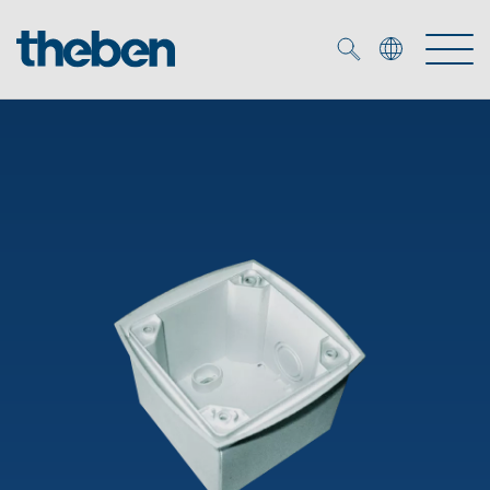
Merkzettel (
0
)
Tuotteet
OEM
KNX
Ratkaisuja
Smart Home
OEM ratkaisuja
DALI
Palvelu
KNX-järjestelmät
Läsnäolo- ja liiketunnistimet
Yritys
Liike- ja läsnäolotunnistimet
Mediakirjasto
LED valaisin