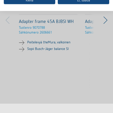
Kiellä
Ei, säädä
Adapter frame 45A BJBSI WH
Adapter fram
Tuotenro
9070788
Tuotenro
9070754
Sähkönumero
2606661
Sähkönumero
2606
Peitelevyä theMura, valkoinen
Sopii Busch-Jäger balance SI