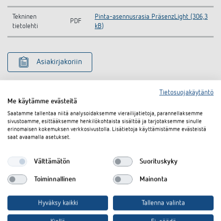
Tekninen
Pinta-asennusrasia PräsenzLight (306,3
PDF
tietolehti
kB)
Asiakirjakoriin
Tietosuojakäytäntö
Me käytämme evästeitä
Saatamme tallentaa niitä analysoidaksemme vierailijatietoja, parannellaksemme
sivustoamme, esittääksemme henkilökohtaista sisältöä ja tarjotaksemme sinulle
erinomaisen kokemuksen verkkosivustolla. Lisätietoja käyttämistämme evästeistä
Samanlaisia tuotteita
saat avaamalla asetukset.
Välttämätön
Suorituskyky
Toiminnallinen
Mainonta
Hyväksy kaikki
Tallenna valinta