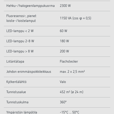
Hehku-/halogeenilamppukuorma
2300 W
Fluoresenssi-, pienet
1150 VA (cos φ = 0,5)
loiste-/loistelamput
LED-lamppu < 2 W
60 W
LED-lamppu 2-8 W
180 W
LED-lamppu > 8 W
200 W
Liitäntätapa
Flachstecker
Johdon enimmäispoikkileikkaus
max. 2 x 2,5 mm²
Kytkentälähtö
Valo
Tunnistusalue
452 m² (ø 24 m)
Tunnistuskulma
360°
Ympäristön lämpötila
-15°C ... 50°C