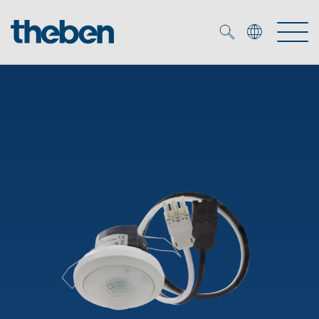
Merkzettel (
0
)
Tuotteet
OEM
KNX
Ratkaisuja
Smart Home
OEM ratkaisuja
DALI
Palvelu
KNX-järjestelmät
Läsnäolo- ja liiketunnistimet
Yritys
Liike- ja läsnäolotunnistimet
Mediakirjasto
LED valaisin