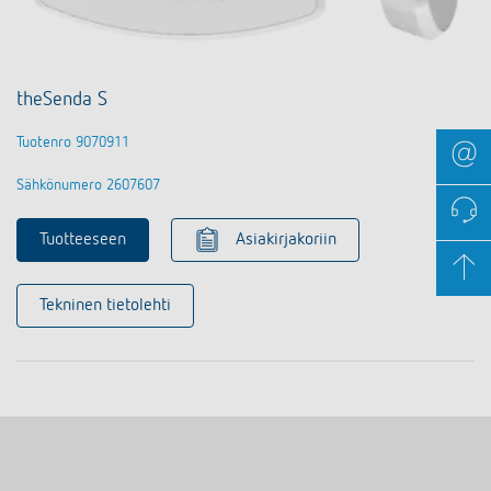
theSenda S
Tuotenro 9070911
Sähkönumero 2607607
Tuotteeseen
Asiakirjakoriin
Tekninen tietolehti