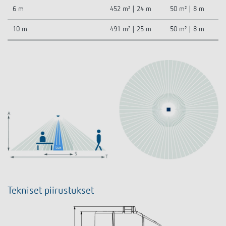
6 m
452 m² | 24 m
50 m² | 8 m
10 m
491 m² | 25 m
50 m² | 8 m
Tekniset piirustukset