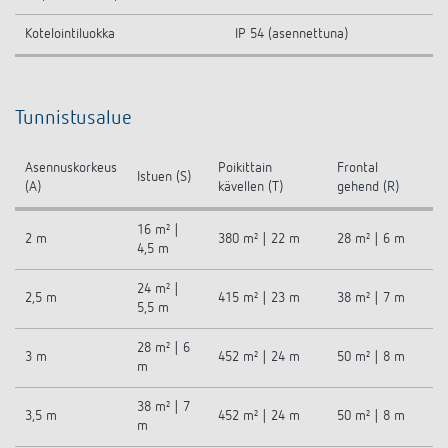
Kotelointiluokka
IP 54 (asennettuna)
Tunnistusalue
Asennuskorkeus
Poikittain
Frontal
Istuen (S)
(A)
kävellen (T)
gehend (R)
16 m² |
2 m
380 m² | 22 m
28 m² | 6 m
4,5 m
24 m² |
2,5 m
415 m² | 23 m
38 m² | 7 m
5,5 m
28 m² | 6
3 m
452 m² | 24 m
50 m² | 8 m
m
38 m² | 7
3,5 m
452 m² | 24 m
50 m² | 8 m
m