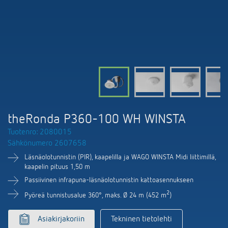
DALI-2 valaistuksen ohjaus
Yhteystiedot
Tuoteluettelot ja esitteet
Theben AG
Aika- ja valaistuksen ohjaus
Älyohjausjärjestelmä LUXORliving
Ajankohtaista
Tuotehaku
Ilmastoinnin säätö
Yhteyshenkilösi Thebenillä
Kytkentä- ja himmennys LED
Yhteistyö
Mediakirjasto
Lisätarvikkeet
Tiedustelut
Ilmanvaihto
Ympäristö
Smart Metering
Myynti maailmanlaajuisesti
Theben sovellukset
theRonda P360-100 WH WINSTA
Design
LUXORliving
Tuotenro: 2080015
Tehokkaita apulaisia energiakriisissä
Sähkönumero 2607658
Historia
Läsnäolotunnistin (PIR), kaapelilla ja WAGO WINSTA Midi liittimillä,
kaapelin pituus 1,50 m
Passiivinen infrapuna-läsnäolotunnistin kattoasennukseen
2
Pyöreä tunnistusalue 360°, maks. Ø 24 m (452 m
)
Asiakirjakoriin
Tekninen tietolehti