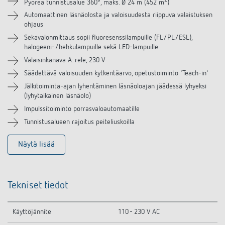
Lisätarvikkeet
Pyöreä tunnistusalue 360°, maks. Ø 24 m (452 m
)
Automaattinen läsnäolosta ja valoisuudesta riippuva valaistuksen
ohjaus
Samanlaisia tuotteita
Sekavalonmittaus sopii fluoresenssilampuille (FL/PL/ESL),
halogeeni-/hehkulampuille sekä LED-lampuille
Valaisinkanava A: rele, 230 V
Säädettävä valoisuuden kytkentäarvo, opetustoiminto 'Teach-in'
Jälkitoiminta-ajan lyhentäminen läsnäoloajan jäädessä lyhyeksi
(lyhytaikainen läsnäolo)
Impulssitoiminto porrasvaloautomaatille
Tunnistusalueen rajoitus peiteliuskoilla
Näytä lisää
Tekniset tiedot
Käyttöjännite
110 - 230 V AC