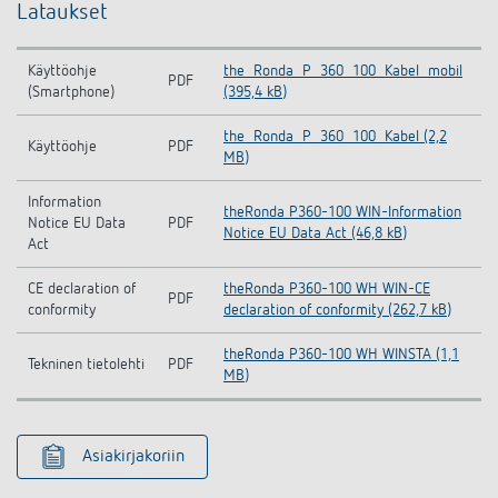
Lataukset
Käyttöohje
the_Ronda_P_360_100_Kabel_mobil
PDF
(Smartphone)
(395,4 kB)
the_Ronda_P_360_100_Kabel (2,2
Käyttöohje
PDF
MB)
Information
theRonda P360-100 WIN-Information
Notice EU Data
PDF
Notice EU Data Act (46,8 kB)
Act
CE declaration of
theRonda P360-100 WH WIN-CE
PDF
conformity
declaration of conformity (262,7 kB)
theRonda P360-100 WH WINSTA (1,1
Tekninen tietolehti
PDF
MB)
Asiakirjakoriin