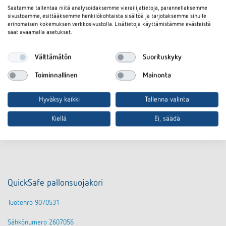
Saatamme tallentaa niitä analysoidaksemme vierailijatietoja, parannellaksemme
sivustoamme, esittääksemme henkilökohtaista sisältöä ja tarjotaksemme sinulle
erinomaisen kokemuksen verkkosivustolla. Lisätietoja käyttämistämme evästeistä
saat avaamalla asetukset.
Välttämätön
Suorituskyky
Toiminnallinen
Mainonta
Hyväksy kaikki
Tallenna valinta
Kiellä
Ei, säädä
QuickSafe pallonsuojakori
Tuotenro 9070531
Sähkönumero 2607056