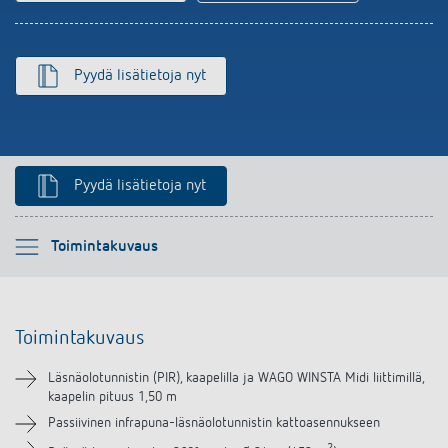
Pyydä lisätietoja nyt
Pyydä lisätietoja nyt
Ole hyvä ja valitse
Toimintakuvaus
Toimintakuvaus
Toimintakuvaus
Tekniset tiedot
Läsnäolotunnistin (PIR), kaapelilla ja WAGO WINSTA Midi liittimillä,
kaapelin pituus 1,50 m
Lataukset
Passiivinen infrapuna-läsnäolotunnistin kattoasennukseen
2