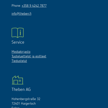
Phone:
+358 9 4242 7877
info@theben.fi
Service
Mediakirjasto
Tuoteluettelot ja esitteet
Tiedustelut
Theben AG
Hohenbergstraße 32
72401 Haigerloch