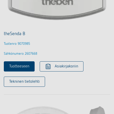
theSenda B
Tuotenro 9070985
Sähkönumero 2607668
Tuotteeseen
Asiakirjakoriin
Tekninen tietolehti