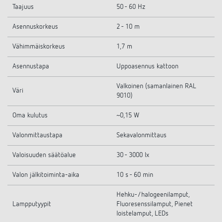
Taajuus
50 - 60 Hz
Asennuskorkeus
2 - 10 m
Vähimmäiskorkeus
1,7 m
Asennustapa
Uppoasennus kattoon
Valkoinen (samanlainen RAL
Väri
9010)
Oma kulutus
~0,15 W
Valonmittaustapa
Sekavalonmittaus
Valoisuuden säätöalue
30 - 3000 lx
Valon jälkitoiminta-aika
10 s - 60 min
Hehku-/halogeenilamput,
Lampputyypit
Fluoresenssilamput, Pienet
loistelamput, LEDs