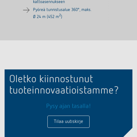
kattoasennukseen
Pyöreä tunnistusalue 360°, maks.
2
Ø 24 m (452 m
)
Oletko kiinnostunut
tuoteinnovaatioistamme?
Pysy ajan tasalla!
Tilaa uutiskirje