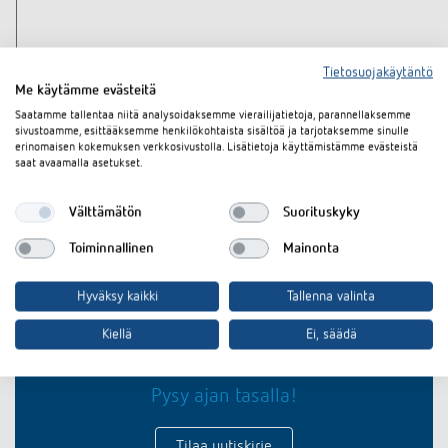
Tietosuojakäytäntö
Me käytämme evästeitä
Saatamme tallentaa niitä analysoidaksemme vierailijatietoja, parannellaksemme
sivustoamme, esittääksemme henkilökohtaista sisältöä ja tarjotaksemme sinulle
erinomaisen kokemuksen verkkosivustolla. Lisätietoja käyttämistämme evästeistä
saat avaamalla asetukset.
Välttämätön
Suorituskyky
Toiminnallinen
Mainonta
Hyväksy kaikki
Tallenna valinta
Oletko kiinnostunut
Kiellä
Ei, säädä
tuoteinnovaatioistamme?
Pysy ajan tasalla!
Tilaa uutiskirje