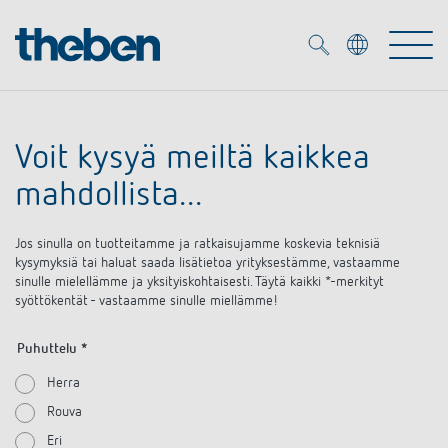
Merkzettel (
0
)
Voit kysyä meiltä kaikkea
Tuotteet
mahdollista...
OEM
KNX
Jos sinulla on tuotteitamme ja ratkaisujamme koskevia teknisiä
kysymyksiä tai haluat saada lisätietoa yrityksestämme, vastaamme
sinulle mielellämme ja yksityiskohtaisesti. Täytä kaikki *-merkityt
Ratkaisuja
Smart Home
OEM ratkaisuja
syöttökentät - vastaamme sinulle miellämme!
DALI
Palvelu
Puhuttelu *
KNX-järjestelmät
Herra
Läsnäolo- ja liiketunnistimet
Yritys
Liike- ja läsnäolotunnistimet
Rouva
Mediakirjasto
LED valaisin
Eri