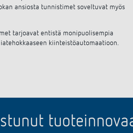
uokan ansiosta tunnistimet soveltuvat myös
met tarjoavat entistä monipuolisempia
iatehokkaaseen kiinteistöautomaatioon.
ostunut tuoteinnov