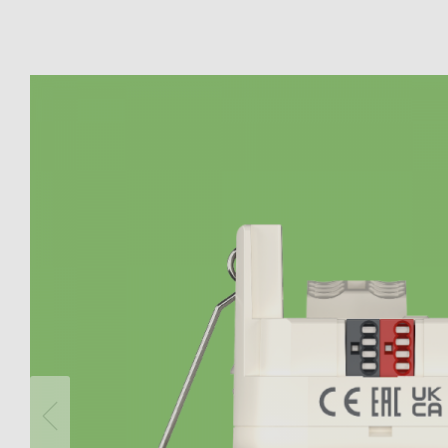
theLeda D
Analogi
theLeda S
Porrasv
Näytä lisää
Himme
Näytä l