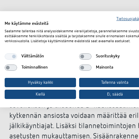
Tietosuojak
Me käytämme evästeitä
Uudet
LUXA 103 S360-12 KNX DE
ja
LUXA
Saatamme tallentaa niitä analysoidaksemme vierailijatietoja, parannellaksemme sivus
toiminnot ja edut kuin aiemmat KNX-vers
esittääksemme henkilökohtaista sisältöä ja tarjotaksemme sinulle erinomaisen kokemu
verkkosivustolla. Lisätietoja käyttämistämme evästeistä saat avaamalla asetukset.
muodossa.
LUXA 103 S360-12 KNX DE
:ss
asennuskorkeudella 3 m (360°), kun taas
Välttämätön
Suorituskyky
käytäville, auloihin ja pitkiin tiloihin su
Toiminnallinen
Mainonta
asennuskorkeudella 3 m (360°).
Hyväksy kaikki
Tallenna valinta
Molemmat mallit mahdollistavat joustava
Kiellä
Ei, säädä
sovelluksen ja theSenda B -kaukosäätimen 
kytkennän ansiosta voidaan määrittää erill
jälkikäyntiajat. Lisäksi tilannetoimintojen
asetusten mukauttamisen. Sisäänrakennet