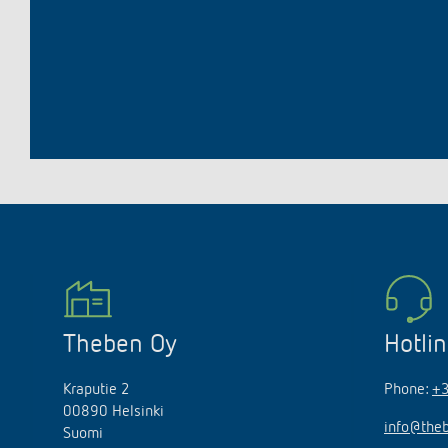
Theben Oy
Hotli
Kraputie 2
Phone:
+
00890 Helsinki
info@theb
Suomi