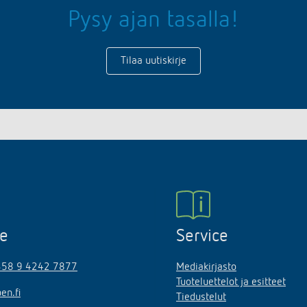
Pysy ajan tasalla!
Tilaa uutiskirje
ne
Service
358 9 4242 7877
Mediakirjasto
Tuoteluettelot ja esitteet
en.fi
Tiedustelut