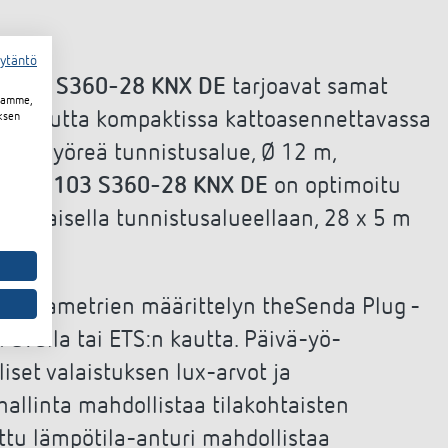
äytäntö
 103 S360-28 KNX DE
tarjoavat samat
toamme,
iot, mutta kompaktissa kattoasennettavassa
ksen
ä on pyöreä tunnistusalue, Ø 12 m,
LUXA 103 S360-28 KNX DE
on optimoitu
orakulmaisella tunnistusalueellaan, 28 x 5 m
n parametrien määrittelyn theSenda Plug -
avulla tai ETS:n kautta. Päivä-yö-
iset valaistuksen lux-arvot ja
 hallinta mahdollistaa tilakohtaisten
tu lämpötila-anturi mahdollistaa