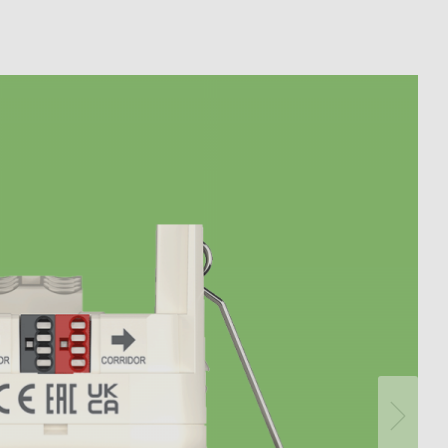
Kaukosäätimet ilmaisimet /
valonheittimet
Asennusmateriaalin Tunnistimet /
valaisin
Näytä lisää