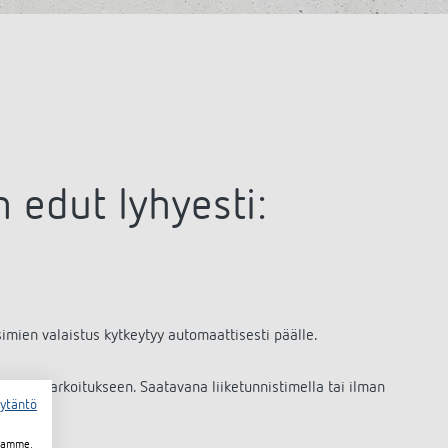
 edut lyhyesti:
simien valaistus kytkeytyy automaattisesti päälle.
 käyttötarkoitukseen. Saatavana liiketunnistimella tai ilman
äytäntö
toamme,