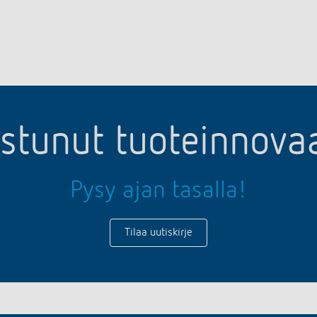
ostunut tuoteinnov
Pysy ajan tasalla!
Tilaa uutiskirje