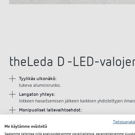
theLeda D -LED-valojen
Tyylikäs ulkonäkö:
tukeva alumiinirunko.
Langaton yhteys:
liikkeen havaitsemisen jälkeen kaikkien yhdistettyjen ilmai
Monipuoliset laitevaihtoehdot:
eri malleissa on erilainen valonmäärä ja valoteho jokaiseen
Tietosuojak
liiketunnistinta.
Me käytämme evästeitä
Saatamme tallentaa niitä analysoidaksemme vierailijatietoja, parannellaksemme sivus