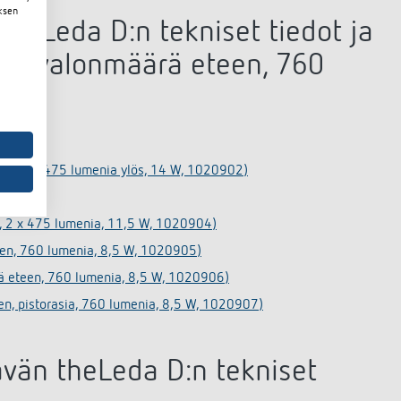
ksen
theLeda D:n tekniset tiedot ja
AL (valonmäärä eteen, 760
1020901)
eteen ja 475 lumenia ylös, 14 W, 1020902)
20903)
), 2 x 475 lumenia, 11,5 W, 1020904)
een, 760 lumenia, 8,5 W, 1020905)
rä eteen, 760 lumenia, 8,5 W, 1020906)
een, pistorasia, 760 lumenia, 8,5 W, 1020907)
tävän theLeda D:n tekniset