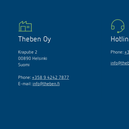
Theben Oy
Hotli
Kraputie 2
Phone:
+
00890 Helsinki
info@theb
Suomi
Phone:
+358 9 4242 7877
E-mail:
info@theben.fi