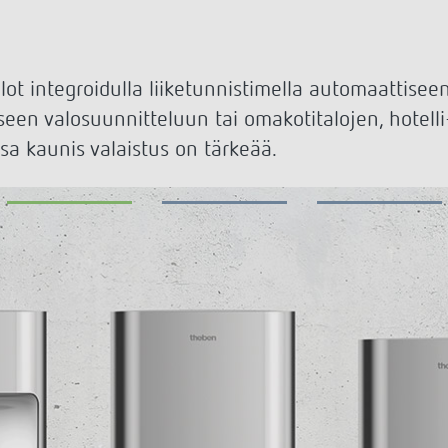
MAXplus
Anturijärjestelmä
set kellokytkimet
Näytä lisää
aloautomaatit
nnin
isää
ot integroidulla liiketunnistimella automaattisee
iseen valosuunnitteluun tai omakotitalojen, hotelli-
ssa kaunis valaistus on tärkeää.