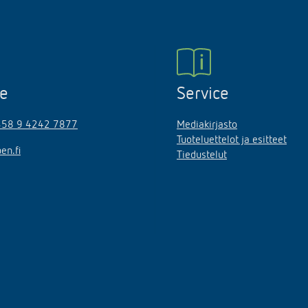
ne
Service
358 9 4242 7877
Mediakirjasto
Tuoteluettelot ja esitteet
en.fi
Tiedustelut