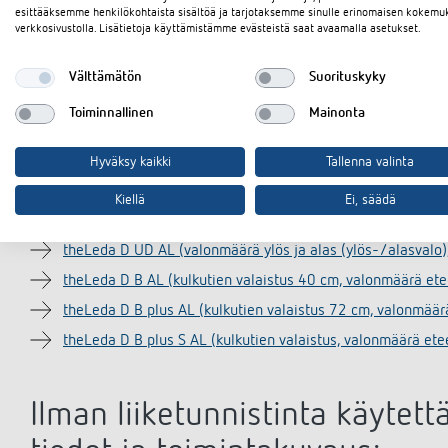
esittääksemme henkilökohtaista sisältöä ja tarjotaksemme sinulle erinomaisen kokemu
Liiketunnistimella varustetun 
verkkosivustolla. Lisätietoja käyttämistämme evästeistä saat avaamalla asetukset.
toimintakuvaus:theLeda D S 
Välttämätön
Suorituskyky
lumenia, 8,5 W)
Toiminnallinen
Mainonta
theLeda D S AL (valonmäärä eteen, 760 lumenia, 8,5 W, 
Hyväksy kaikki
Tallenna valinta
theLeda D SU AL (valonmäärä eteen ja ylös, 760 lumenia 
Kiellä
Ei, säädä
theLeda D U AL (valonmäärä ylös, 760 lumenia, 8,5 W, 10
theLeda D UD AL (valonmäärä ylös ja alas (ylös-/alasvalo
theLeda D B AL (kulkutien valaistus 40 cm, valonmäärä et
theLeda D B plus AL (kulkutien valaistus 72 cm, valonmää
theLeda D B plus S AL (kulkutien valaistus, valonmäärä et
Ilman liiketunnistinta käytet