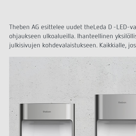
theLeda D
Analogi
theLeda S
Porrasv
Näytä lisää
Himme
Näytä l
Theben AG esittelee uudet theLeda D -LED-val
ohjaukseen ulkoalueilla. Ihanteellinen yksilöll
julkisivujen kohdevalaistukseen. Kaikkialle, jo