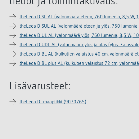
tiedot ja toimintakuvaus:
theLeda D SL AL (valonmäärä eteen, 760 lumenia, 8,5 W,
theLeda D SUL AL (valonmäärä eteen ja ylös, 760 lumenia
theLeda D UL AL (valonmäärä ylös, 760 lumenia, 8,5 W, 
theLeda D UDL AL (valonmäärä ylös ja alas (ylös-/alasval
theLeda D BL AL (kulkutien valaistus 40 cm, valonmäärä e
theLeda D BL plus AL (kulkutien valaistus 72 cm, valonmä
Lisävarusteet:
theLeda D -maapiikki (9070765)