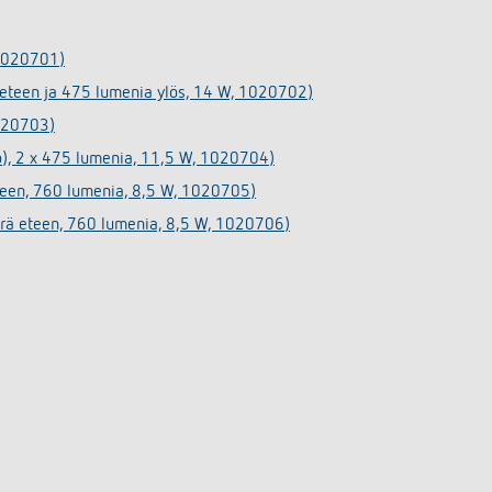
 1020701)
 eteen ja 475 lumenia ylös, 14 W, 1020702)
1020703)
o), 2 x 475 lumenia, 11,5 W, 1020704)
teen, 760 lumenia, 8,5 W, 1020705)
ärä eteen, 760 lumenia, 8,5 W, 1020706)