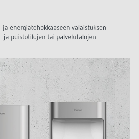
Kaukosäätimet ilmaisimet /
valonheittimet
Asennusmateriaalin Tunnistimet /
valaisin
n ja energiatehokkaaseen valaistuksen
Näytä lisää
 ja puistotilojen tai palvelutalojen