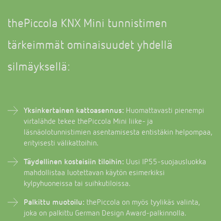
thePiccola KNX Mini tunnistimen
tärkeimmät ominaisuudet yhdellä
silmäyksellä:
Yksinkertainen kattoasennus:
Huomattavasti pienempi
virtalähde tekee thePiccola Mini liike- ja
läsnäolotunnistimien asentamisesta entistäkin helpompaa,
erityisesti välikattoihin.
Täydellinen kosteisiin tiloihin:
Uusi IP55-suojausluokka
mahdollistaa luotettavan käytön esimerkiksi
kylpyhuoneissa tai suihkutiloissa.
Palkittu muotoilu:
thePiccola on myös tyylikäs valinta,
joka on palkittu German Design Award-palkinnolla.