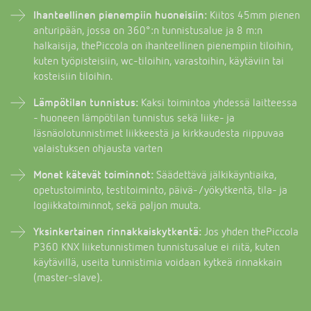
Ihanteellinen pienempiin huoneisiin:
Kiitos 45mm pienen
anturipään, jossa on 360°:n tunnistusalue ja 8 m:n
halkaisija, thePiccola on ihanteellinen pienempiin tiloihin,
kuten työpisteisiin, wc-tiloihin, varastoihin, käytäviin tai
kosteisiin tiloihin.
Lämpötilan tunnistus:
Kaksi toimintoa yhdessä laitteessa
- huoneen lämpötilan tunnistus sekä liike- ja
läsnäolotunnistimet liikkeestä ja kirkkaudesta riippuvaa
valaistuksen ohjausta varten
Monet kätevät toiminnot:
Säädettävä jälkikäyntiaika,
opetustoiminto, testitoiminto, päivä-/yökytkentä, tila- ja
logiikkatoiminnot, sekä paljon muuta.
Yksinkertainen rinnakkaiskytkentä:
Jos yhden thePiccola
P360 KNX liiketunnistimen tunnistusalue ei riitä, kuten
käytävillä, useita tunnistimia voidaan kytkeä rinnakkain
(master-slave).