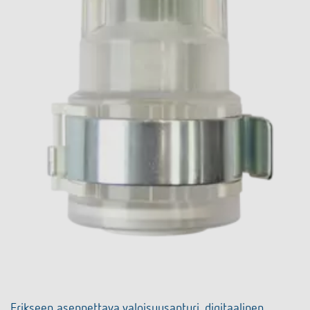
Erikseen asennettava valoisuusanturi, digitaalinen