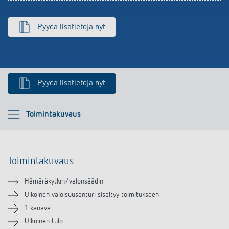
Pyydä lisätietoja nyt
Pyydä lisätietoja nyt
Ole hyvä ja valitse
Toimintakuvaus
Toimintakuvaus
Toimintakuvaus
Tekniset tiedot
Hämäräkytkin/valonsäädin
Lataukset
Ulkoinen valoisuusanturi sisältyy toimitukseen
1 kanava
Lisätarvikkeet
Ulkoinen tulo