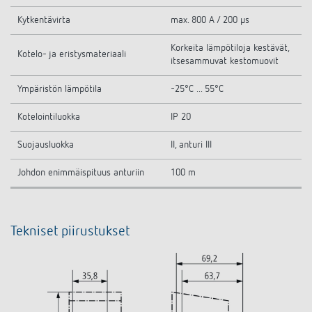
Kytkentävirta
max. 800 A / 200 µs
Korkeita lämpötiloja kestävät,
Kotelo- ja eristysmateriaali
itsesammuvat kestomuovit
Ympäristön lämpötila
-25°C ... 55°C
Kotelointiluokka
IP 20
Suojausluokka
II, anturi III
Johdon enimmäispituus anturiin
100 m
Tekniset piirustukset