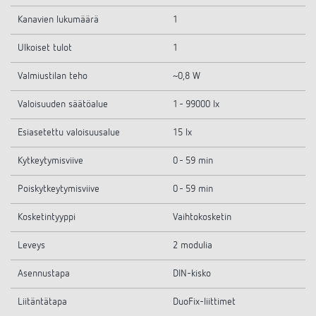
Kanavien lukumäärä
1
Ulkoiset tulot
1
Valmiustilan teho
~0,8 W
Valoisuuden säätöalue
1 - 99000 lx
Esiasetettu valoisuusalue
15 lx
Kytkeytymisviive
0 - 59 min
Poiskytkeytymisviive
0 - 59 min
Kosketintyyppi
Vaihtokosketin
Leveys
2 modulia
Asennustapa
DIN-kisko
Liitäntätapa
DuoFix-liittimet