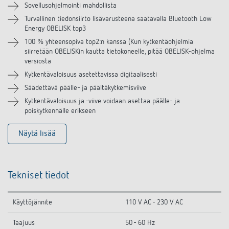
Sovellusohjelmointi mahdollista
Samanlaisia tuotteita
Turvallinen tiedonsiirto lisävarusteena saatavalla Bluetooth Low
Energy OBELISK top3
100 % yhteensopiva top2:n kanssa (Kun kytkentäohjelmia
siirretään OBELISKin kautta tietokoneelle, pitää OBELISK-ohjelma
versiosta
Kytkentävaloisuus asetettavissa digitaalisesti
Säädettävä päälle- ja päältäkytkemisviive
Kytkentävaloisuus ja -viive voidaan asettaa päälle- ja
poiskytkennälle erikseen
Näytä lisää
Tekniset tiedot
Käyttöjännite
110 V AC - 230 V AC
Taajuus
50 - 60 Hz