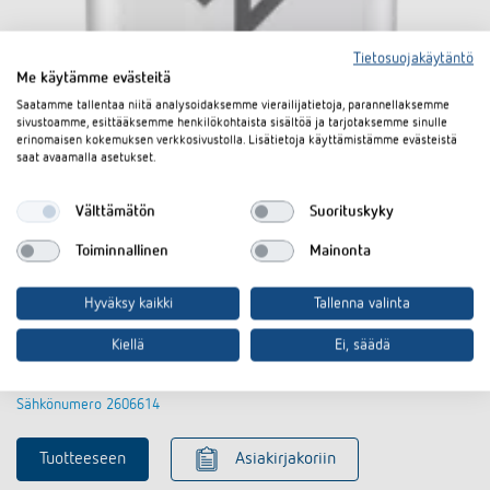
Tietosuojakäytäntö
Me käytämme evästeitä
Saatamme tallentaa niitä analysoidaksemme vierailijatietoja, parannellaksemme
sivustoamme, esittääksemme henkilökohtaista sisältöä ja tarjotaksemme sinulle
erinomaisen kokemuksen verkkosivustolla. Lisätietoja käyttämistämme evästeistä
saat avaamalla asetukset.
Välttämätön
Suorituskyky
Toiminnallinen
Mainonta
Hyväksy kaikki
Tallenna valinta
Bluetooth OBELISK top3
Kiellä
Ei, säädä
Tuotenro 9070130
Sähkönumero 2606614
Tuotteeseen
Asiakirjakoriin