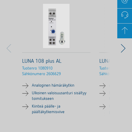
LUNA 108 plus AL
LUNA 108 plus
Tuotenro
1080910
Tuotenro
1080900
Sähkönumero
2606629
Sähkönumero
2606
Analoginen hämäräkytkin
Analoginen h
Ulkoinen valoisuusanturi sisältyy
Ulkoinen valo
toimitukseen
toimitukseen
Kiinteä päälle- ja
Kiinteä päälle
päältäkytkemisviive
päältäkytkemi