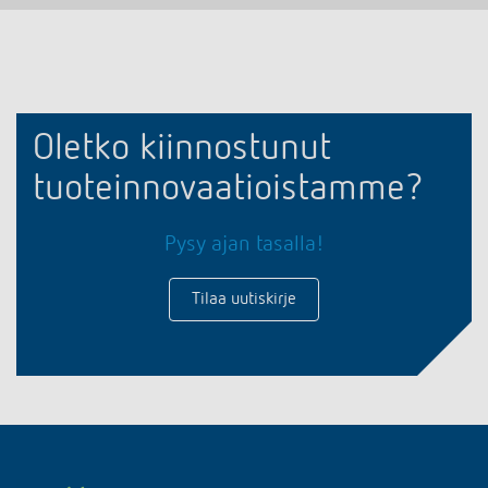
Oletko kiinnostunut
tuoteinnovaatioistamme?
Pysy ajan tasalla!
Tilaa uutiskirje