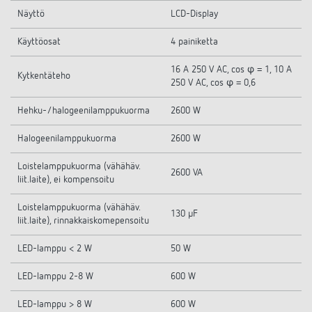
Näyttö
LCD-Display
Käyttöosat
4 painiketta
16 A 250 V AC, cos φ = 1, 10 A
Kytkentäteho
250 V AC, cos φ = 0,6
Hehku-/halogeenilamppukuorma
2600 W
Halogeenilamppukuorma
2600 W
Loistelamppukuorma (vähähäv.
2600 VA
liit.laite), ei kompensoitu
Loistelamppukuorma (vähähäv.
130 µF
liit.laite), rinnakkaiskomepensoitu
LED-lamppu < 2 W
50 W
LED-lamppu 2-8 W
600 W
LED-lamppu > 8 W
600 W