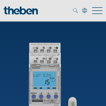
Merkzettel (
0
)
Tuotteet
OEM
KNX
Ratkaisuja
Smart Home
OEM ratkaisuja
DALI
Palvelu
KNX-järjestelmät
Läsnäolo- ja liiketunnistimet
Yritys
Liike- ja läsnäolotunnistimet
Mediakirjasto
LED valaisin