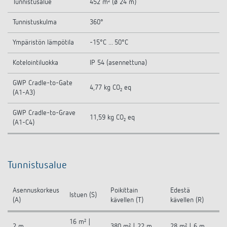
Tunnistusalue
452 m² (ø 24 m)
Tunnistuskulma
360°
Ympäristön lämpötila
-15°C ... 50°C
Kotelointiluokka
IP 54 (asennettuna)
GWP Cradle-to-Gate
4,77 kg CO₂ eq
(A1-A3)
GWP Cradle-to-Grave
11,59 kg CO₂ eq
(A1-C4)
Tunnistusalue
Asennuskorkeus
Poikittain
Edestä
Istuen (S)
(A)
kävellen (T)
kävellen (R)
16 m² |
2 m
380 m² | 22 m
28 m² | 6 m