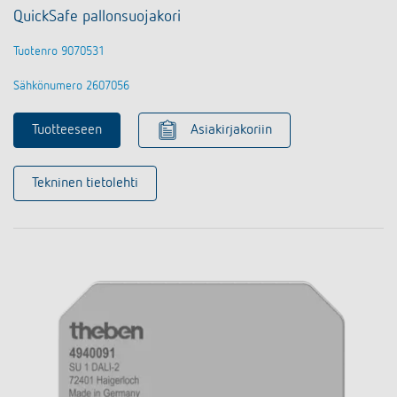
QuickSafe pallonsuojakori
Tuotenro 9070531
Sähkönumero 2607056
Tuotteeseen
Asiakirjakoriin
Tekninen tietolehti