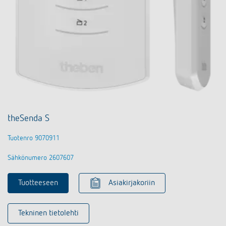
theSenda S
Tuotenro 9070911
Sähkönumero 2607607
Tuotteeseen
Asiakirjakoriin
Tekninen tietolehti