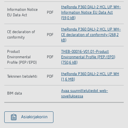
theRonda P360 DALI-2 HCL UP WH-
Information Notice
PDF
Information Notice EU Data Act
EU Data Act
(59,0 kB)
theRonda P360 DALI-2 HCL UP WH-
CE declaration of
PDF
CE declaration of conformity (268,2
conformity
kB)
Product
THEB-00016-V01.01-Product
Environmental
PDF
Environmental Profile (PEP/EPD)
Profile (PEP/EPD)
(750,6 kB)
theRonda P360 DALI-2 HCL UP WH
Tekninen tietolehti
PDF
(1,6 MB)
Avaa suunnittelutiedot web-
BIM data
sovelluksessa
Asiakirjakoriin