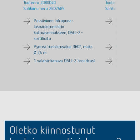
Tuotenro
2080040
Tuotenro
2080045
Sähkönumero
2607685
Sähkönumero
2607
Passiivinen infrapuna-
Passiivinen i
läsnäolotunnistin
läsnäolotunni
kattoasennukseen, DALI-2 -
kattoasennuk
sertifioitu
sertifioitu
Pyöreä tunnistusalue 360°, maks.
Pyöreä tunnis
Ø 24 m
Ø 24 m
1 valaisinkanava DALI-2 broadcast
Maks. 3 valai
osoitteiden m
Oletko kiinnostunut