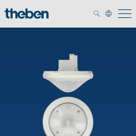
Merkzettel (
0
)
Tuotteet
OEM
KNX
Ratkaisuja
Smart Home
OEM ratkaisuja
DALI
Palvelu
KNX-järjestelmät
Läsnäolo- ja liiketunnistimet
Yritys
Liike- ja läsnäolotunnistimet
Mediakirjasto
LED valaisin