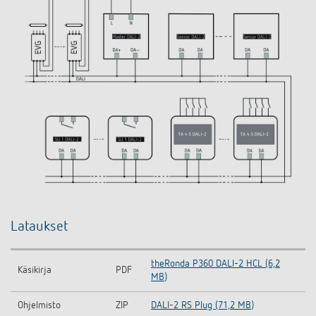
Lataukset
theRonda P360 DALI-2 HCL (6,2
Käsikirja
PDF
MB)
Ohjelmisto
ZIP
DALI-2 RS Plug (71,2 MB)