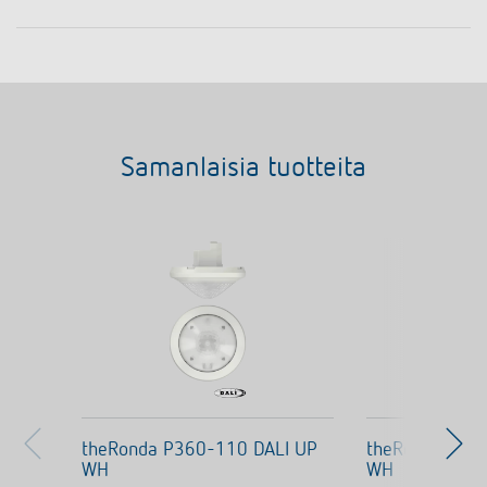
Samanlaisia tuotteita
theRonda P360-110 DALI UP
theRonda P36
WH
WH