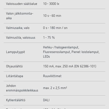
Valoisuuden säätöalue
10 - 3000 lx
Valon jälkitoiminta-
10 s - 60 min
aika
Valmiusaika, valo
0 s - 180 min / on
Valmiustila, valoisuus
1 - 75 %
Hehku-/halogeenilamput,
Lampputyypit
Fluoresenssilamput, Pienet loistelamput,
LEDs
Ohjauslähtö
150 mA, max. 250 mA (EN 62386-101)
Liitäntätapa
Ruuviliittimet
Johdon
max. 2 x 2,5 mm²
enimmäispoikkileikkaus
Kytkentälähtö
DALI