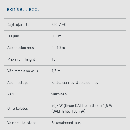
Tekniset tiedot
Käyttöjännite
230 V AC
Taajuus
50 Hz
Asennuskorkeus
2 - 10 m
Maximum height
15 m
Vähimmäiskorkeus
1,7 m
Asennustapa
Kattoasennus, Uppoasennus
Väri
valkoinen
<0,7 W (ilman DALI-laitetta); < 1,6 W
Oma kulutus
(DALI-lähtö 150 mA)
Valonmittaustapa
Sekavalonmittaus