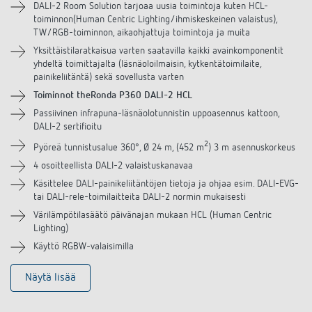
Lataukset
DALI-2 Room Solution tarjoaa uusia toimintoja kuten HCL-
toiminnon(Human Centric Lighting/ihmiskeskeinen valaistus),
TW/RGB-toiminnon, aikaohjattuja toimintoja ja muita
Lisätarvikkeet
Yksittäistilaratkaisua varten saatavilla kaikki avainkomponentit
yhdeltä toimittajalta (läsnäoloilmaisin, kytkentätoimilaite,
Samanlaisia tuotteita
painikeliitäntä) sekä sovellusta varten
Toiminnot theRonda P360 DALI-2 HCL
Passiivinen infrapuna-läsnäolotunnistin uppoasennus kattoon,
DALI-2 sertifioitu
2
Pyöreä tunnistusalue 360°, Ø 24 m, (452 m
) 3 m asennuskorkeus
4 osoitteellista DALI-2 valaistuskanavaa
Käsittelee DALI-painikeliitäntöjen tietoja ja ohjaa esim. DALI-EVG-
tai DALI-rele-toimilaitteita DALI-2 normin mukaisesti
Värilämpötilasäätö päivänajan mukaan HCL (Human Centric
Lighting)
Käyttö RGBW-valaisimilla
Näytä lisää