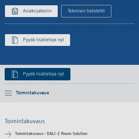
Asiakirjakoriin
Tekninen tietolehti
Pyydä lisätietoja nyt
Pyydä lisätietoja nyt
Ole hyvä ja valitse
Toimintakuvaus
Toimintakuvaus
Toimintakuvaus
Tekniset tiedot
Toimintakuvaus - DALI-2 Room Solution