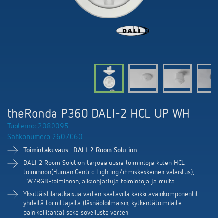
DALI-2 valaistuksen ohjaus
Yhteystiedot
Tuoteluettelot ja esitteet
Theben AG
Aika- ja valaistuksen ohjaus
Älyohjausjärjestelmä LUXORliving
Ajankohtaista
Tuotehaku
Ilmastoinnin säätö
Yhteyshenkilösi Thebenillä
Kytkentä- ja himmennys LED
Yhteistyö
Mediakirjasto
Lisätarvikkeet
Tiedustelut
Ilmanvaihto
Ympäristö
Smart Metering
Myynti maailmanlaajuisesti
Theben sovellukset
theRonda P360 DALI-2 HCL UP WH
Design
LUXORliving
Tuotenro: 2080095
Tehokkaita apulaisia energiakriisissä
Sähkönumero 2607060
Historia
Toimintakuvaus - DALI-2 Room Solution
DALI-2 Room Solution tarjoaa uusia toimintoja kuten HCL-
toiminnon(Human Centric Lighting/ihmiskeskeinen valaistus),
TW/RGB-toiminnon, aikaohjattuja toimintoja ja muita
Yksittäistilaratkaisua varten saatavilla kaikki avainkomponentit
yhdeltä toimittajalta (läsnäoloilmaisin, kytkentätoimilaite,
painikeliitäntä) sekä sovellusta varten