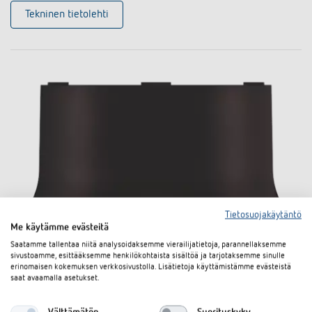
Tekninen tietolehti
Tietosuojakäytäntö
Me käytämme evästeitä
Saatamme tallentaa niitä analysoidaksemme vierailijatietoja, parannellaksemme
sivustoamme, esittääksemme henkilökohtaista sisältöä ja tarjotaksemme sinulle
erinomaisen kokemuksen verkkosivustolla. Lisätietoja käyttämistämme evästeistä
Pinta-asennusrasia 110A BK
saat avaamalla asetukset.
Tuotenro 9070600