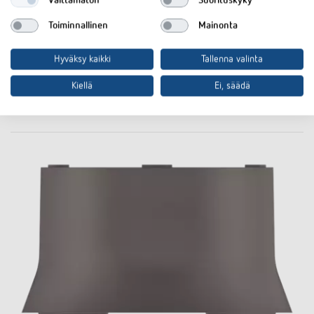
Välttämätön
Suorituskyky
Sähkönumero 2607689
Toiminnallinen
Mainonta
Tuotteeseen
Asiakirjakoriin
Hyväksy kaikki
Tallenna valinta
Kiellä
Ei, säädä
Tekninen tietolehti